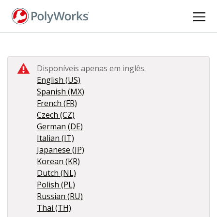
Pular
para
o
conteúdo
principal
Disponíveis apenas em inglês.
English (US)
Spanish (MX)
French (FR)
Czech (CZ)
German (DE)
Italian (IT)
Japanese (JP)
Korean (KR)
Dutch (NL)
Polish (PL)
Russian (RU)
Thai (TH)