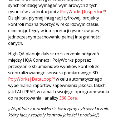
synchronizację wymagań wymiarowych z tych
rysunków z adnotacjami z
PolyWorks|Inspector™
.
Dzięki tak płynnej integracji cyfrowej, projekty
kontroli można tworzyć w rekordowym czasie,
eliminując błędy w interpretacji rysunków przy
jednoczesnym zachowaniu pełnej integralności
danych.
High QA planuje dalsze rozszerzenie połączeń
między HQA Connect i PolyWorks poprzez
przesyłanie strumieniowe wyników kontroli ze
scentralizowanego serwera pomiarowego 3D
PolyWorks|DataLoop™
w celu automatycznego
wypełniania raportów zapewnienia jakości, takich
jak FAI i PPAP, w ramach swojego oprogramowania
do raportowania i analizy
360 Core
.
„Wspólnie z InnovMetric tworzymy cyfrowy łącznik,
który łączy zespoły kontroli jakości i produkcji,