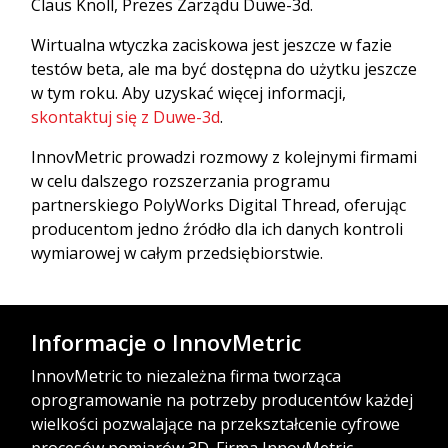
Claus Knoll, Prezes Zarządu Duwe-3d.
Wirtualna wtyczka zaciskowa jest jeszcze w fazie
testów beta, ale ma być dostępna do użytku jeszcze
w tym roku. Aby uzyskać więcej informacji,
skontaktuj się z Duwe-3d
.
InnovMetric prowadzi rozmowy z kolejnymi firmami
w celu dalszego rozszerzania programu
partnerskiego PolyWorks Digital Thread, oferując
producentom jedno źródło dla ich danych kontroli
wymiarowej w całym przedsiębiorstwie.
Informacje o InnovMetric
InnovMetric to niezależna firma tworząca
oprogramowanie na potrzeby producentów każdej
wielkości pozwalające na przekształcenie cyfrowe
procesów pomiarów 3D. Firma InnovMetric