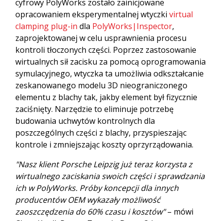
cyfrowy PolyWorks zostało zainicjowane
opracowaniem eksperymentalnej wtyczki
virtual
clamping plug-in
dla
PolyWorks|Inspector
,
zaprojektowanej w celu usprawnienia procesu
kontroli tłoczonych części. Poprzez zastosowanie
wirtualnych sił zacisku za pomocą oprogramowania
symulacyjnego, wtyczka ta umożliwia odkształcanie
zeskanowanego modelu 3D nieograniczonego
elementu z blachy tak, jakby element był fizycznie
zaciśnięty. Narzędzie to eliminuje potrzebę
budowania uchwytów kontrolnych dla
poszczególnych części z blachy, przyspieszając
kontrole i zmniejszając koszty oprzyrządowania.
"Nasz klient Porsche Leipzig już teraz korzysta z
wirtualnego zaciskania swoich części i sprawdzania
ich w PolyWorks. Próby koncepcji dla innych
producentów OEM wykazały możliwość
zaoszczędzenia do 60% czasu i kosztów"
– mówi