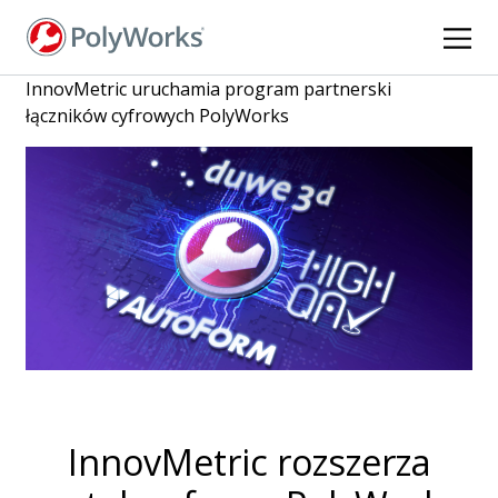
Przejdź
do
treści
InnovMetric uruchamia program partnerski
łączników cyfrowych PolyWorks
InnovMetric rozszerza