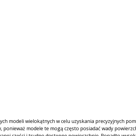
h modeli wielokątnych w celu uzyskania precyzyjnych pomi
, ponieważ modele te mogą często posiadać wady powierzc
nej części i trudno dostępne powierzchnie. Ponadto wysok