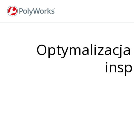
Przejdź
do
treści
Optymalizacja
insp