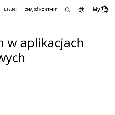
USŁUGI
ZNAJDŹ KONTAKT
 w aplikacjach
owych