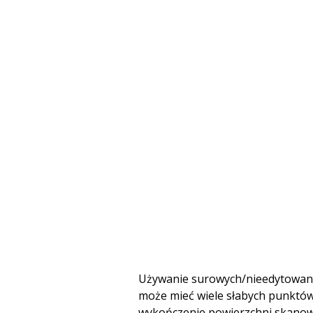
Używanie surowych/nieedytowanyc
może mieć wiele słabych punktów
wykończenie powierzchni skanowa