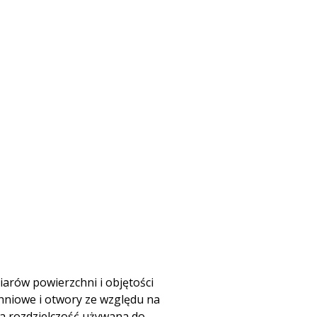
arów powierzchni i objętości
hniowe i otwory ze względu na
a rozdzielczość używana do