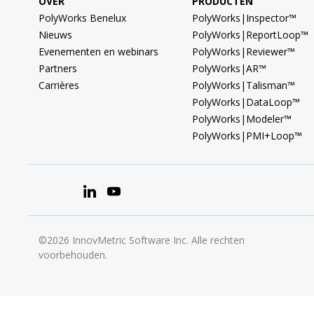
OVER
PRODUCTEN
PolyWorks Benelux
PolyWorks|Inspector™
Nieuws
PolyWorks|ReportLoop™
Evenementen en webinars
PolyWorks|Reviewer™
Partners
PolyWorks|AR™
Carrières
PolyWorks|Talisman™
PolyWorks|DataLoop™
PolyWorks|Modeler™
PolyWorks|PMI+Loop™
©2026 InnovMetric Software Inc. Alle rechten
voorbehouden.