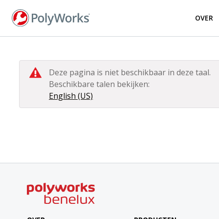
Overslaan
en
OVER
naar
de
inhoud
gaan
Deze pagina is niet beschikbaar in deze taal.
Beschikbare talen bekijken:
English (US)