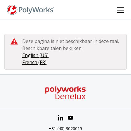
Overslaan
en
naar
de
inhoud
gaan
Deze pagina is niet beschikbaar in deze taal.
Beschikbare talen bekijken:
English (US)
French (FR)
+31 (40) 3020015