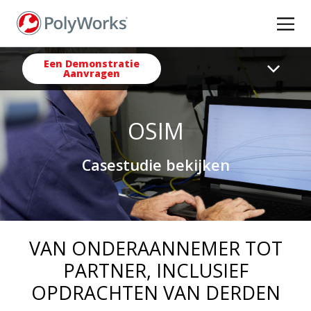
Overslaan
en
naar
de
Een Demonstratie
Aanvragen
inhoud
gaan
OSIM
Casestudie bekijken
VAN ONDERAANNEMER TOT
PARTNER, INCLUSIEF
OPDRACHTEN VAN DERDEN