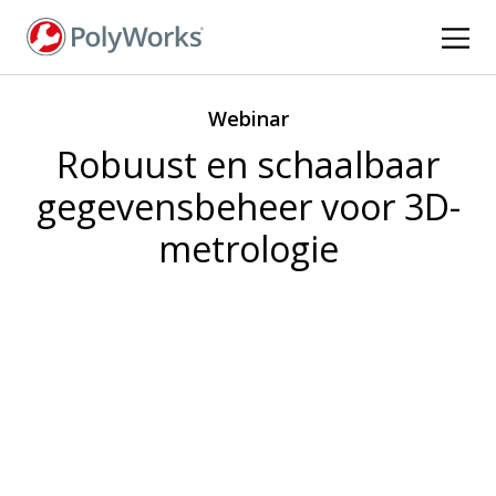
Overslaan
en
naar
de
Webinar
inhoud
gaan
Robuust en schaalbaar
gegevensbeheer voor 3D-
metrologie