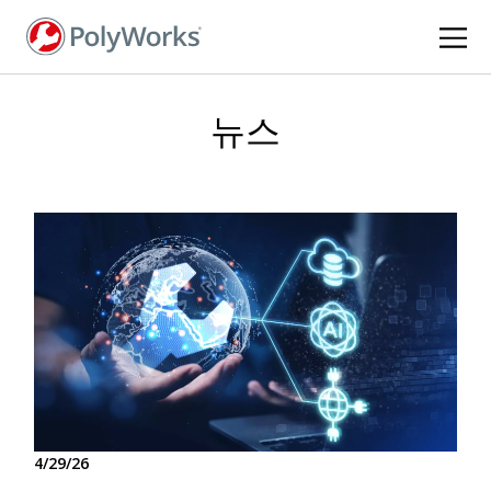
주
요
콘
텐
츠
뉴스
로
건
너
뛰
기
4/29/26