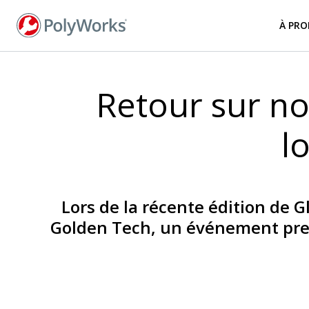
Aller
au
À PRO
contenu
principal
Retour sur no
l
Lors de la récente édition de G
Golden Tech, un événement pres