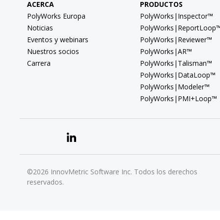
ACERCA
PRODUCTOS
PolyWorks Europa
PolyWorks|Inspector™
Noticias
PolyWorks|ReportLoop
Eventos y webinars
PolyWorks|Reviewer™
Nuestros socios
PolyWorks|AR™
Carrera
PolyWorks|Talisman™
PolyWorks|DataLoop™
PolyWorks|Modeler™
PolyWorks|PMI+Loop™
©2026 InnovMetric Software Inc. Todos los derechos
reservados.