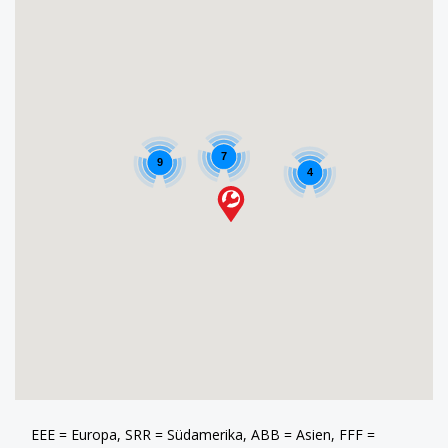
7
9
4
EEE = Europa, SRR = Südamerika, ABB = Asien, FFF =