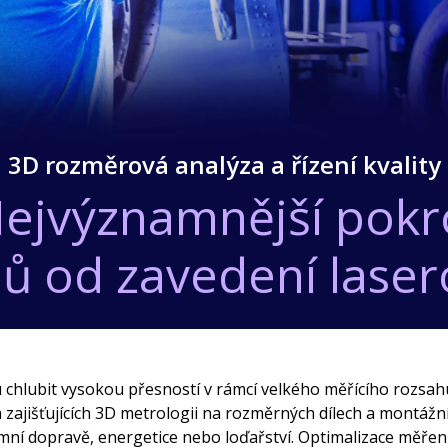
3D rozměrová analýza a řízení kvality
Nejvýznamnější pokr
ů od zavedení lase
 chlubit vysokou přesností v rámcí velkého měřícího rozsahu
h zajišťujících 3D metrologii na rozměrných dílech a montážn
ní dopravě, energetice nebo loďařství. Optimalizace měřen