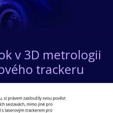
ok v 3D metrologii
rového trackeru
, si právem zasloužily svou pověst
ích sestavách, mimo jiné pro
í s laserovým trackerem pro