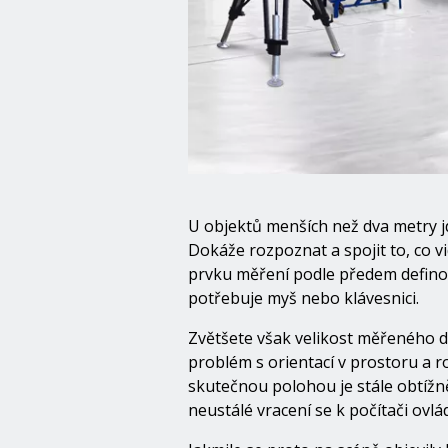
U objektů menších než dva metry j
Dokáže rozpoznat a spojit to, co v
prvku měření podle předem definov
potřebuje myš nebo klávesnici.
Zvětšete však velikost měřeného d
problém s orientací v prostoru a r
skutečnou polohou je stále obtížně
neustálé vracení se k počítači ovl