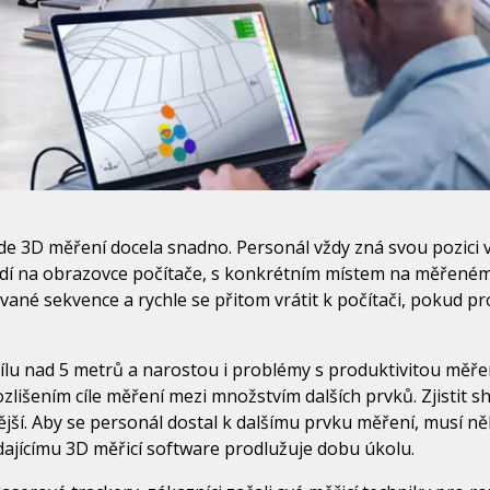
de 3D měření docela snadno. Personál vždy zná svou pozici v
idí na obrazovce počítače, s konkrétním místem na měřeném díl
ané sekvence a rychle se přitom vrátit k počítači, pokud pr
ílu nad 5 metrů a narostou i problémy s produktivitou měřen
ozlišením cíle měření mezi množstvím dalších prvků. Zjistit 
jší. Aby se personál dostal k dalšímu prvku měření, musí ně
ádajícímu 3D měřicí software prodlužuje dobu úkolu.