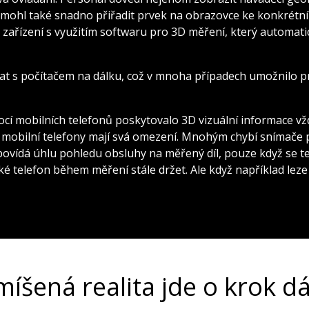
 mohl také snadno přiřadit prvek na obrazovce ke konkrétn
o zařízení s využitím softwaru pro 3D měření, který automati
at s počítačem na dálku, což v mnoha případech umožnilo p
í mobilních telefonů poskytovalo 3D vizuální informace vžd
 i mobilní telefony mají svá omezení. Mnohým chybí snímače 
povídá úhlu pohledu obsluhy na měřený díl, pouze když se te
ké telefon během měření stále držet. Ale když například lez
míšená realita jde o krok dá