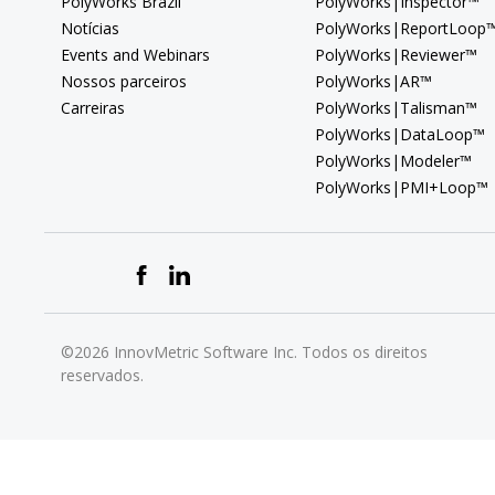
PolyWorks Brazil
PolyWorks|Inspector™
Notícias
PolyWorks|ReportLoop
Events and Webinars
PolyWorks|Reviewer™
Nossos parceiros
PolyWorks|AR™
Carreiras
PolyWorks|Talisman™
PolyWorks|DataLoop™
PolyWorks|Modeler™
PolyWorks|PMI+Loop™
©2026 InnovMetric Software Inc. Todos os direitos
reservados.