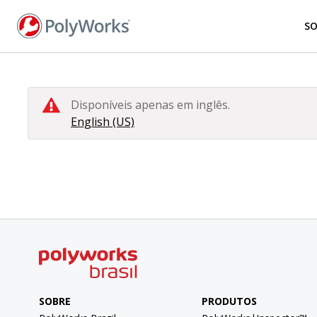
Pular
para
S
o
conteúdo
principal
Disponíveis apenas em inglês.
English (US)
SOBRE
PRODUTOS