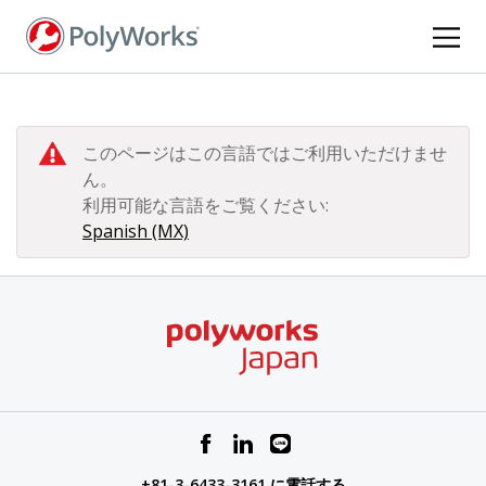
メ
イ
ン
コ
ン
テ
このページはこの言語ではご利用いただけませ
ン
ん。
ツ
利用可能な言語をご覧ください:
に
Spanish (MX)
移
動
+81-3-6433-3161 に電話する