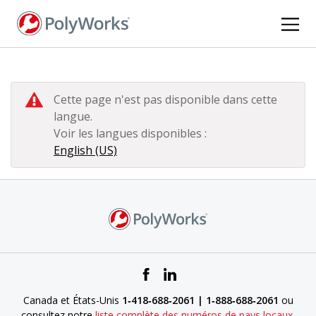
Aller
au
contenu
principal
Cette page n'est pas disponible dans cette
langue.
Voir les langues disponibles :
English (US)
Canada et États-Unis
1‑418‑688‑2061 | 1‑888‑688‑2061
ou
consultez notre
liste complète des numéros de pays locaux
.