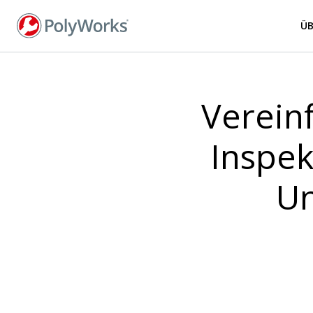
Direkt
zum
Ü
Inhalt
Verein
Inspek
Un