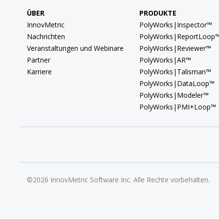
ÜBER
PRODUKTE
InnovMetric
PolyWorks|Inspector™
Nachrichten
PolyWorks|ReportLoop
Veranstaltungen und Webinare
PolyWorks|Reviewer™
Partner
PolyWorks|AR™
Karriere
PolyWorks|Talisman™
PolyWorks|DataLoop™
PolyWorks|Modeler™
PolyWorks|PMI+Loop™
©2026 InnovMetric Software Inc. Alle Rechte vorbehalten.