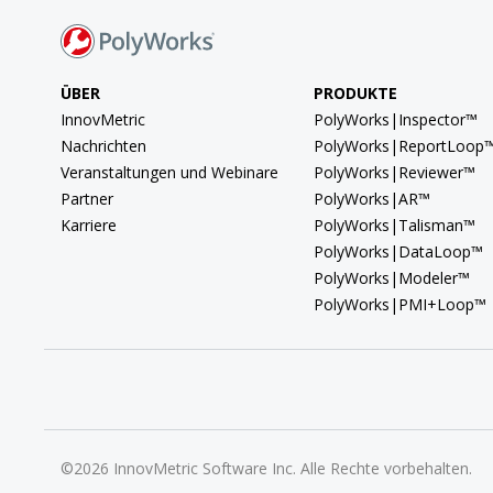
ÜBER
PRODUKTE
InnovMetric
PolyWorks|Inspector™
Nachrichten
PolyWorks|ReportLoop
Veranstaltungen und Webinare
PolyWorks|Reviewer™
Partner
PolyWorks|AR™
Karriere
PolyWorks|Talisman™
PolyWorks|DataLoop™
PolyWorks|Modeler™
PolyWorks|PMI+Loop™
©2026 InnovMetric Software Inc. Alle Rechte vorbehalten.