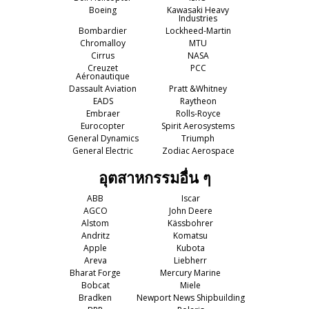
Boeing
Kawasaki Heavy
Industries
Bombardier
Lockheed-Martin
Chromalloy
MTU
Cirrus
NASA
Creuzet
PCC
Aéronautique
Dassault Aviation
Pratt &Whitney
EADS
Raytheon
Embraer
Rolls-Royce
Eurocopter
Spirit Aerosystems
General Dynamics
Triumph
General Electric
Zodiac Aerospace
อุตสาหกรรมอื่น ๆ
ABB
Iscar
AGCO
John Deere
Alstom
Kässbohrer
Andritz
Komatsu
Apple
Kubota
Areva
Liebherr
Bharat Forge
Mercury Marine
Bobcat
Miele
Bradken
Newport News Shipbuilding