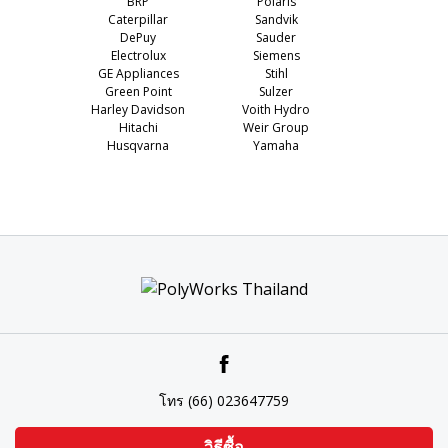
BRP
Polaris
Caterpillar
Sandvik
DePuy
Sauder
Electrolux
Siemens
GE Appliances
Stihl
Green Point
Sulzer
Harley Davidson
Voith Hydro
Hitachi
Weir Group
Husqvarna
Yamaha
โทร (66) 023647759
วิธีซื้อ