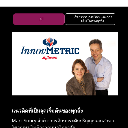
เรื่องราวของบริษัทและการ
ผ
All
เติบโตทางธุรกิจ
1
แนวคิดที่เป็นจุดเริ่มต้นของทุกสิ่ง
กำ
Marc Soucy สำเร็จการศึกษาระดับปริญญาเอกสาขา
วิศวกรรมไฟฟ้าจากมหาวิทยาลัย