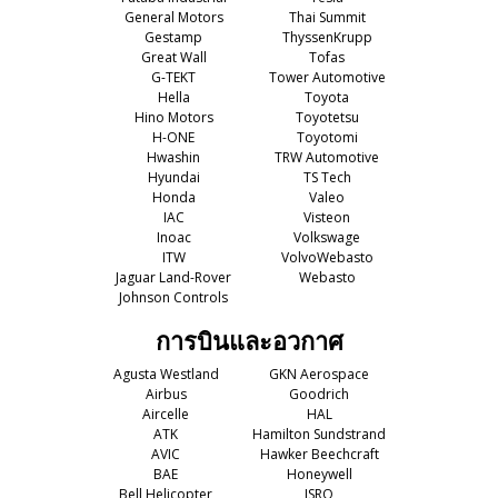
General Motors
Thai Summit
Gestamp
ThyssenKrupp
Great Wall
Tofas
G-TEKT
Tower Automotive
Hella
Toyota
Hino Motors
Toyotetsu
H-ONE
Toyotomi
Hwashin
TRW Automotive
Hyundai
TS Tech
Honda
Valeo
IAC
Visteon
Inoac
Volkswage
ITW
VolvoWebasto
Jaguar Land-Rover
Webasto
Johnson Controls
การบินและอวกาศ
Agusta Westland
GKN Aerospace
Airbus
Goodrich
Aircelle
HAL
ATK
Hamilton Sundstrand
AVIC
Hawker Beechcraft
BAE
Honeywell
Bell Helicopter
ISRO