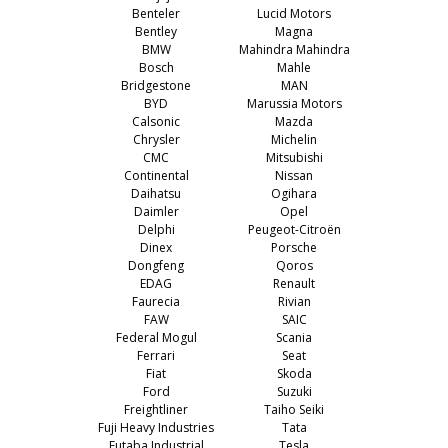
Benteler
Lucid Motors
Bentley
Magna
BMW
Mahindra Mahindra
Bosch
Mahle
Bridgestone
MAN
BYD
Marussia Motors
Calsonic
Mazda
Chrysler
Michelin
CMC
Mitsubishi
Continental
Nissan
Daihatsu
Ogihara
Daimler
Opel
Delphi
Peugeot-Citroën
Dinex
Porsche
Dongfeng
Qoros
EDAG
Renault
Faurecia
Rivian
FAW
SAIC
Federal Mogul
Scania
Ferrari
Seat
Fiat
Skoda
Ford
Suzuki
Freightliner
Taiho Seiki
Fuji Heavy Industries
Tata
Futaba Industrial
Tesla