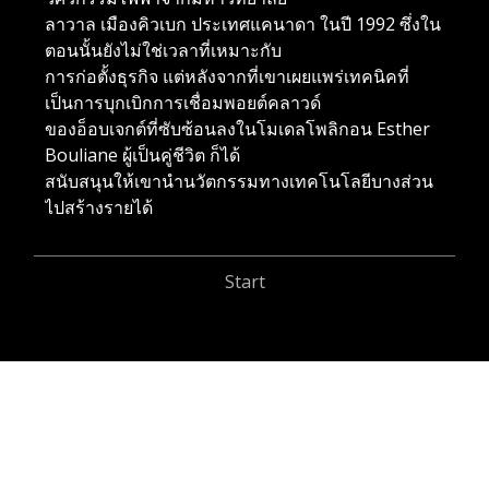
Ma
ลาวาล เมืองคิวเบก ประเทศแคนาดา ในปี 1992 ซึ่งใน
Inn
ตอนนั้นยังไม่ใช่เวลาที่เหมาะกับ
ผล
การก่อตั้งธุรกิจ แต่หลังจากที่เขาเผยแพร่เทคนิคที่
มอ
เป็นการบุกเบิกการเชื่อมพอยต์คลาวด์
นท
ของอ็อบเจกต์ที่ซับซ้อนลงในโมเดลโพลิกอน Esther
(su
Bouliane ผู้เป็นคู่ชีวิต ก็ได้
ต้
สนับสนุนให้เขานำนวัตกรรมทางเทคโนโลยีบางส่วน
ด้
ไปสร้างรายได้
Start