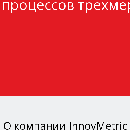
 процессов трехме
О компании InnovMetric