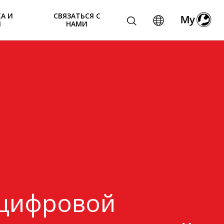
А И
СВЯЗАТЬСЯ С
И
НАМИ
 цифровой