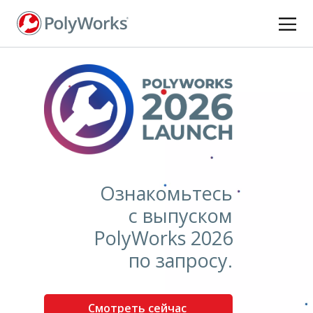
Перейти
к
основному
содержанию
Ознакомьтесь
с выпуском
PolyWorks 2026
по запросу.
Смотреть сейчас