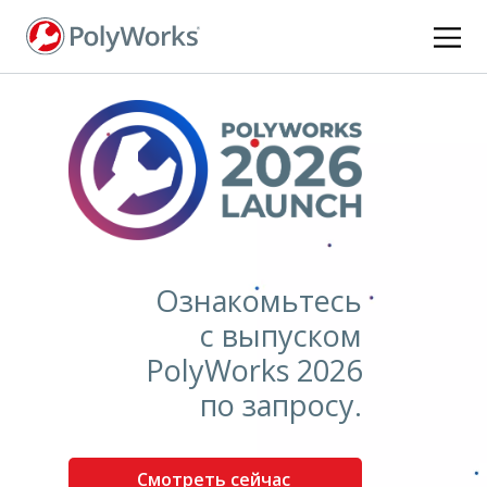
Перейти
к
основному
содержанию
Ознакомьтесь
с выпуском
PolyWorks 2026
по запросу.
Смотреть сейчас