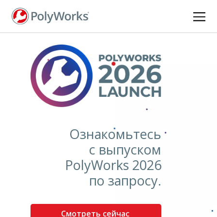
Перейти
к
основному
содержанию
Ознакомьтесь
с выпуском
PolyWorks 2026
по запросу.
Смотреть сейчас