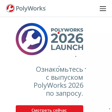
Перейти
к
основному
содержанию
Ознакомьтесь
с выпуском
PolyWorks 2026
по запросу.
Смотреть сейчас