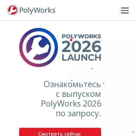
Перейти
к
основному
содержанию
Ознакомьтесь
с выпуском
PolyWorks 2026
по запросу.
Смотреть сейчас