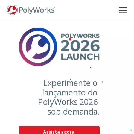
Pular
para
o
conteúdo
principal
Experimente o
lançamento do
PolyWorks 2026
sob demanda.
Assista agora