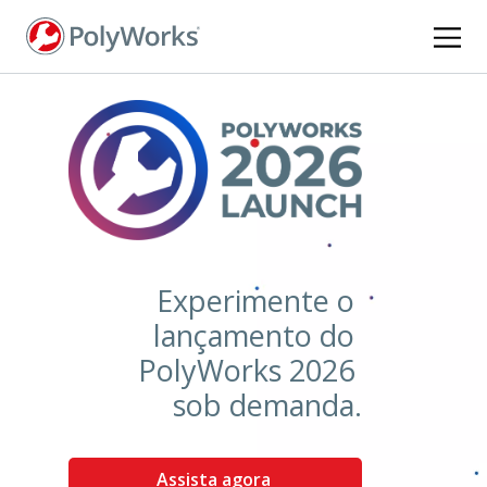
Pular
para
o
conteúdo
principal
Experimente o
lançamento do
PolyWorks 2026
sob demanda.
Assista agora