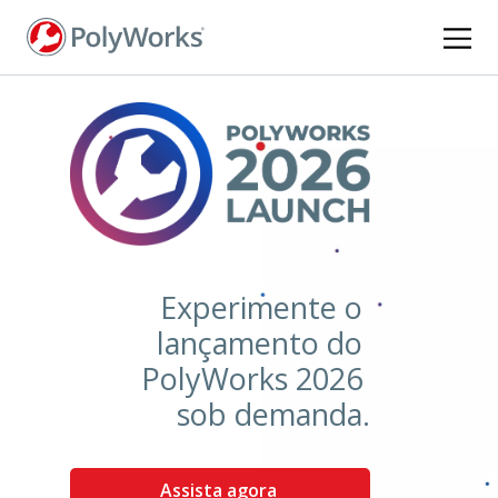
Pular
para
o
conteúdo
principal
Experimente o
lançamento do
PolyWorks 2026
sob demanda.
Assista agora