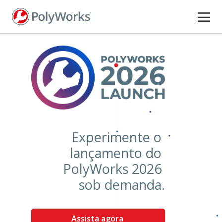
Pular
para
o
conteúdo
principal
Experimente o
lançamento do
PolyWorks 2026
sob demanda.
Assista agora