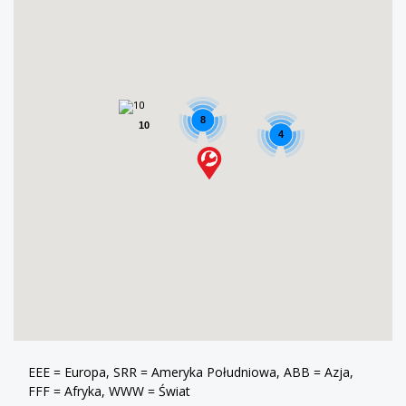
8
10
4
EEE = Europa, SRR = Ameryka Południowa, ABB = Azja,
FFF = Afryka, WWW = Świat