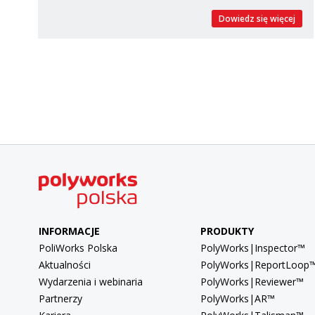
Dowiedz się więcej
INFORMACJE
PRODUKTY
PoliWorks Polska
PolyWorks|Inspector™
Aktualności
PolyWorks|ReportLoop
Wydarzenia i webinaria
PolyWorks|Reviewer™
Partnerzy
PolyWorks|AR™