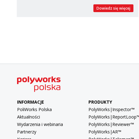
Dowiedz się więcej
INFORMACJE
PRODUKTY
PoliWorks Polska
PolyWorks|Inspector™
Aktualności
PolyWorks|ReportLoop
Wydarzenia i webinaria
PolyWorks|Reviewer™
Partnerzy
PolyWorks|AR™