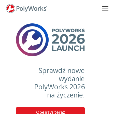
Przejdź
do
treści
Sprawdź nowe
wydanie
PolyWorks 2026
na życzenie.
Obejrzyj teraz