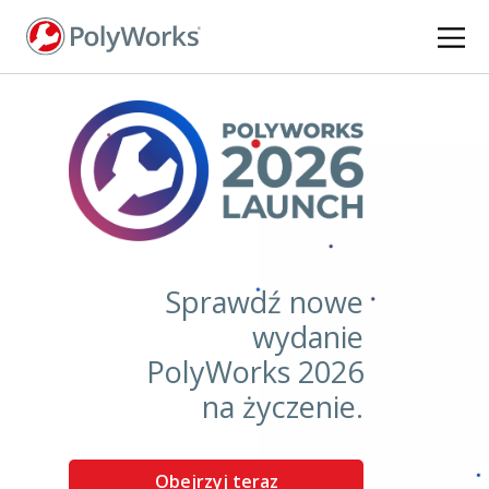
Przejdź
do
treści
Sprawdź nowe
wydanie
PolyWorks 2026
na życzenie.
Obejrzyj teraz