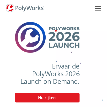
Overslaan
en
naar
de
inhoud
gaan
Ervaar de
PolyWorks 2026
Launch on Demand.
Nu kijken