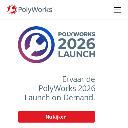
Overslaan
en
naar
de
inhoud
gaan
Ervaar de
PolyWorks 2026
Launch on Demand.
Nu kijken