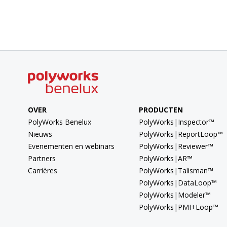
OVER
PRODUCTEN
PolyWorks Benelux
PolyWorks|Inspector™
Nieuws
PolyWorks|ReportLoop™
Evenementen en webinars
PolyWorks|Reviewer™
Partners
PolyWorks|AR™
Carrières
PolyWorks|Talisman™
PolyWorks|DataLoop™
PolyWorks|Modeler™
PolyWorks|PMI+Loop™