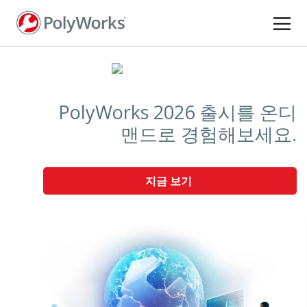
주
요
콘
텐
츠
로
건
PolyWorks 2026 출시를 온디
너
맨드로 경험해보세요.
뛰
기
지금 보기