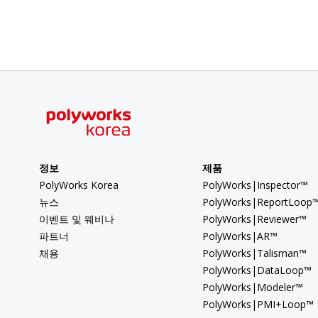
정보
제품
PolyWorks Korea
PolyWorks|Inspector™
뉴스
PolyWorks|ReportLoop
이벤트 및 웨비나
PolyWorks|Reviewer™
파트너
PolyWorks|AR™
채용
PolyWorks|Talisman™
PolyWorks|DataLoop™
PolyWorks|Modeler™
PolyWorks|PMI+Loop™