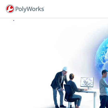
주
요
콘
텐
츠
로
건
너
뛰
기