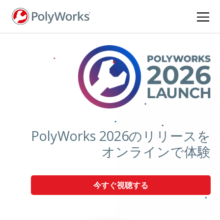
メ
イ
ン
コ
ン
テ
ン
ツ
に
移
動
PolyWorks 2026のリリースを
オンラインで体験
今すぐ視聴する