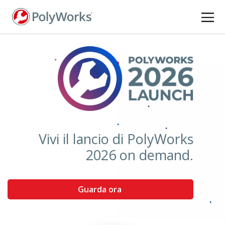
Salta
al
contenuto
principale
Vivi il lancio di PolyWorks
2026 on demand.
Guarda ora