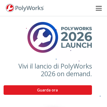
Salta
al
contenuto
principale
Vivi il lancio di PolyWorks
2026 on demand.
Guarda ora