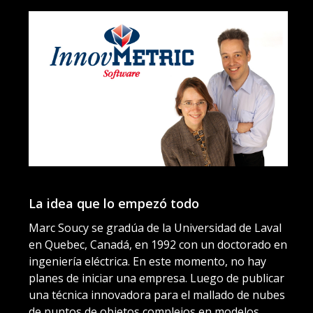
1
La idea que lo empezó todo
El
Marc Soucy se gradúa de la Universidad de Laval
en Quebec, Canadá, en 1992 con un doctorado en
Ma
ingeniería eléctrica. En este momento, no hay
In
planes de iniciar una empresa. Luego de publicar
su
una técnica innovadora para el mallado de nubes
co
de puntos de objetos complejos en modelos