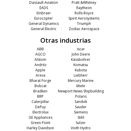
Dassault Aviation
Pratt &Whitney
EADS
Raytheon
Embraer
Rolls-Royce
Eurocopter
Spirit Aerosystems
General Dynamics
Triumph
General Electric
Zodiac Aerospace
Otras industrias
ABB
Iscar
AGCO
John Deere
Alstom
Kässbohrer
Andritz
Komatsu
Apple
Kubota
Areva
Liebherr
Bharat Forge
Mercury Marine
Bobcat
Miele
Bradken
Newport News Shipbuilding
BRP
Polaris
Caterpillar
Sandvik
DePuy
Sauder
Electrolux
Siemens
GE Appliances
Stihl
Green Point
Sulzer
Harley Davidson
Voith Hydro