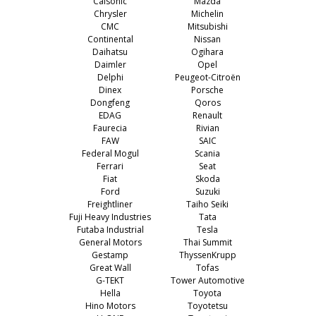
Calsonic
Mazda
Chrysler
Michelin
CMC
Mitsubishi
Continental
Nissan
Daihatsu
Ogihara
Daimler
Opel
Delphi
Peugeot-Citroën
Dinex
Porsche
Dongfeng
Qoros
EDAG
Renault
Faurecia
Rivian
FAW
SAIC
Federal Mogul
Scania
Ferrari
Seat
Fiat
Skoda
Ford
Suzuki
Freightliner
Taiho Seiki
Fuji Heavy Industries
Tata
Futaba Industrial
Tesla
General Motors
Thai Summit
Gestamp
ThyssenKrupp
Great Wall
Tofas
G-TEKT
Tower Automotive
Hella
Toyota
Hino Motors
Toyotetsu