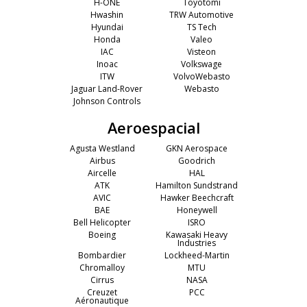
H-ONE
Toyotomi
Hwashin
TRW Automotive
Hyundai
TS Tech
Honda
Valeo
IAC
Visteon
Inoac
Volkswage
ITW
VolvoWebasto
Jaguar Land-Rover
Webasto
Johnson Controls
Aeroespacial
Agusta Westland
GKN Aerospace
Airbus
Goodrich
Aircelle
HAL
ATK
Hamilton Sundstrand
AVIC
Hawker Beechcraft
BAE
Honeywell
Bell Helicopter
ISRO
Boeing
Kawasaki Heavy
Industries
Bombardier
Lockheed-Martin
Chromalloy
MTU
Cirrus
NASA
Creuzet
PCC
Aéronautique