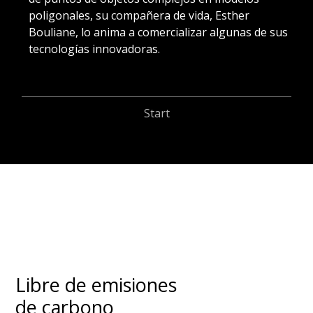
al
poligonales, su compañera de vida, Esther
tr
Bouliane, lo anima a comercializar algunas de sus
ma
tecnologías innovadoras.
re
Start
Libre de emisiones
de carbono