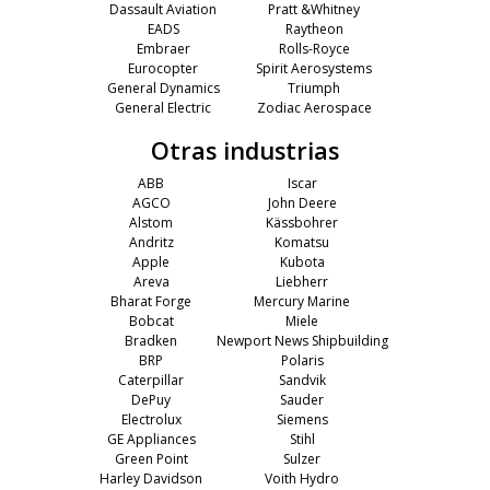
Dassault Aviation
Pratt &Whitney
EADS
Raytheon
Embraer
Rolls-Royce
Eurocopter
Spirit Aerosystems
General Dynamics
Triumph
General Electric
Zodiac Aerospace
Otras industrias
ABB
Iscar
AGCO
John Deere
Alstom
Kässbohrer
Andritz
Komatsu
Apple
Kubota
Areva
Liebherr
Bharat Forge
Mercury Marine
Bobcat
Miele
Bradken
Newport News Shipbuilding
BRP
Polaris
Caterpillar
Sandvik
DePuy
Sauder
Electrolux
Siemens
GE Appliances
Stihl
Green Point
Sulzer
Harley Davidson
Voith Hydro