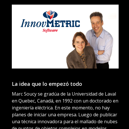
1
La idea que lo empezó todo
El
Marc Soucy se gradúa de la Universidad de Laval
en Quebec, Canadá, en 1992 con un doctorado en
Ma
ingeniería eléctrica. En este momento, no hay
In
planes de iniciar una empresa. Luego de publicar
su
una técnica innovadora para el mallado de nubes
co
de puntos de objetos complejos en modelos