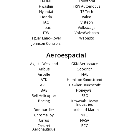
H-ONE
Toyotomi
Hwashin
TRW Automotive
Hyundai
TS Tech
Honda
Valeo
IAC
Visteon
Inoac
Volkswage
ITW
VolvoWebasto
Jaguar Land-Rover
Webasto
Johnson Controls
Aeroespacial
Agusta Westland
GKN Aerospace
Airbus
Goodrich
Aircelle
HAL
ATK
Hamilton Sundstrand
AVIC
Hawker Beechcraft
BAE
Honeywell
Bell Helicopter
ISRO
Boeing
Kawasaki Heavy
Industries
Bombardier
Lockheed-Martin
Chromalloy
MTU
Cirrus
NASA
Creuzet
PCC
Aéronautique