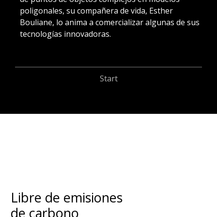
al
poligonales, su compañera de vida, Esther
tr
Bouliane, lo anima a comercializar algunas de sus
ma
tecnologías innovadoras.
re
Start
Libre de emisiones
de carbono