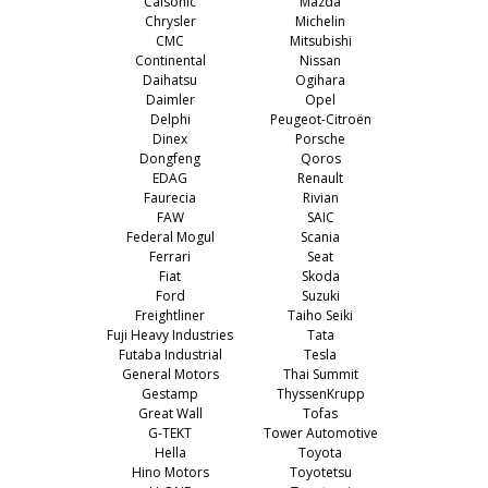
Calsonic
Mazda
Chrysler
Michelin
CMC
Mitsubishi
Continental
Nissan
Daihatsu
Ogihara
Daimler
Opel
Delphi
Peugeot-Citroën
Dinex
Porsche
Dongfeng
Qoros
EDAG
Renault
Faurecia
Rivian
FAW
SAIC
Federal Mogul
Scania
Ferrari
Seat
Fiat
Skoda
Ford
Suzuki
Freightliner
Taiho Seiki
Fuji Heavy Industries
Tata
Futaba Industrial
Tesla
General Motors
Thai Summit
Gestamp
ThyssenKrupp
Great Wall
Tofas
G-TEKT
Tower Automotive
Hella
Toyota
Hino Motors
Toyotetsu