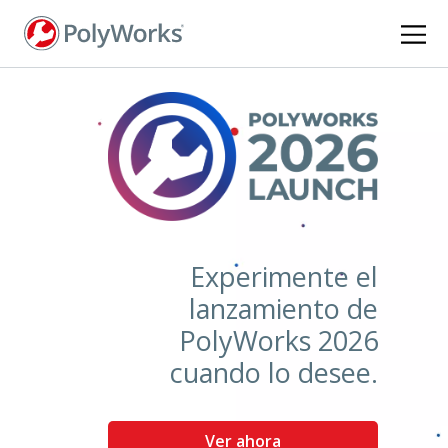
Pasar
al
contenido
principal
Experimente el
lanzamiento de
PolyWorks 2026
cuando lo desee.
Ver ahora