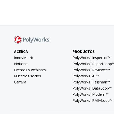
ACERCA
PRODUCTOS
InnovMetric
PolyWorks|Inspector™
Noticias
PolyWorks|ReportLoop
Eventos y webinars
PolyWorks|Reviewer™
Nuestros socios
PolyWorks|AR™
Carrera
PolyWorks|Talisman™
PolyWorks|DataLoop™
PolyWorks|Modeler™
PolyWorks|PMI+Loop™