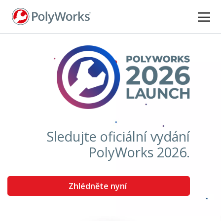
Skip
to
main
content
Sledujte oficiální vydání
PolyWorks 2026.
Zhlédněte nyní