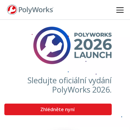
Skip
to
main
content
Sledujte oficiální vydání
PolyWorks 2026.
Zhlédněte nyní