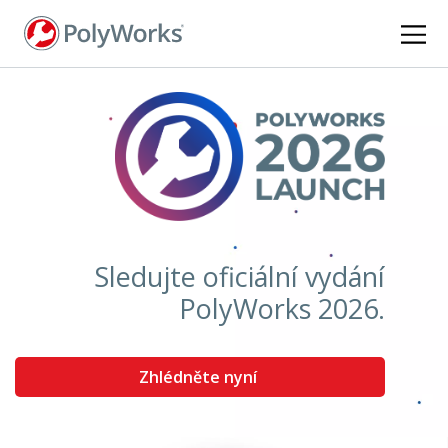
Skip
to
main
content
Sledujte oficiální vydání
PolyWorks 2026.
Zhlédněte nyní